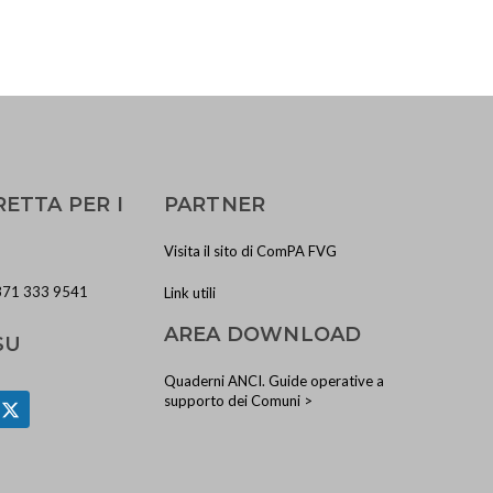
RETTA PER I
PARTNER
Visita il sito di ComPA FVG
371 333 9541
Link utili
AREA DOWNLOAD
SU
Quaderni ANCI. Guide operative a
supporto dei Comuni >