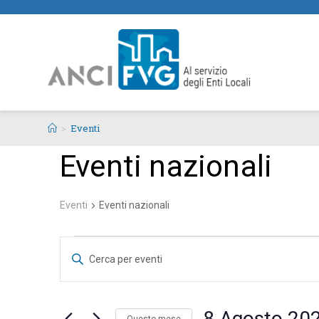
>
Eventi
Eventi nazionali
Eventi
Eventi nazionali
E
I
v
n
e
s
n
e
8 Agosto 20
Questo mese