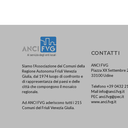
CONTATTI
ANCI FVG
Siamo l’Associazione dei Comuni della
Piazza XX Settembre 
Regione Autonoma Friuli Venezia
33100 Udine
Giulia, dal 1974 luogo di confronto e
di rappresentanza dei paesi e delle
Telefono +39 0432 2
città che compongono il mosaico
Mail
info@anci.fvg.it
regionale.
PEC
anci.fvg@pec.it
www.anci.fvg.it
Ad ANCI FVG aderiscono tutti i 215
Comuni del Friuli Venezia Giulia.