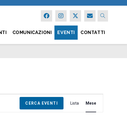
NTI
COMUNICAZIONI
EVENTI
CONTATTI
E
CERCA EVENTI
Lista
Mese
v
e
n
t