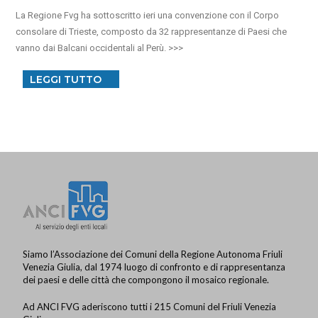
La Regione Fvg ha sottoscritto ieri una convenzione con il Corpo
consolare di Trieste, composto da 32 rappresentanze di Paesi che
vanno dai Balcani occidentali al Perù.
LEGGI TUTTO
Siamo l’Associazione dei Comuni della Regione Autonoma Friuli
Venezia Giulia, dal 1974 luogo di confronto e di rappresentanza
dei paesi e delle città che compongono il mosaico regionale.
Ad ANCI FVG aderiscono tutti i 215 Comuni del Friuli Venezia