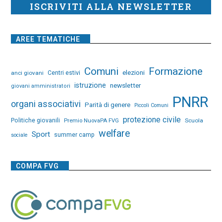
ISCRIVITI ALLA NEWSLETTER
AREE TEMATICHE
Comuni
Formazione
elezioni
anci giovani
Centri estivi
istruzione
newsletter
giovani amministratori
PNRR
organi associativi
Parità di genere
Piccoli Comuni
protezione civile
Politiche giovanili
Premio NuovaPA FVG
Scuola
welfare
Sport
summer camp
sociale
COMPA FVG