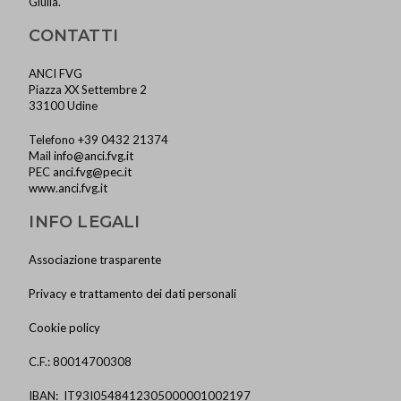
Giulia.
CONTATTI
ANCI FVG
Piazza XX Settembre 2
33100 Udine
Telefono +39 0432 21374
Mail
info@anci.fvg.it
PEC
anci.fvg@pec.it
www.anci.fvg.it
INFO LEGALI
Associazione trasparente
Privacy e trattamento dei dati personali
Cookie policy
C.F.: 80014700308
IBAN: IT93I0548412305000001002197