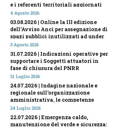
e i referenti territoriali aggiornati
4 Agosto 2026
03.08.2026 | Online la III edizione
dell’Avviso Anci per assegnazione di
spazi pubblici inutilizzati ad under
35
3 Agosto 2026
31.07.2026 | Indicazioni operative per
supportare i Soggetti attuatori in
fase di chiusura del PNRR
31 Luglio 2026
24.07.2026 | Indagine nazionale e
regionale sull’organizzazione
amministrativa, le competenze
professionali e i modelli di gestione
24 Luglio 2026
nei piccoli Comuni italiani
22.07.2026 | Emergenza caldo,
manutenzione del verde e sicurezza: