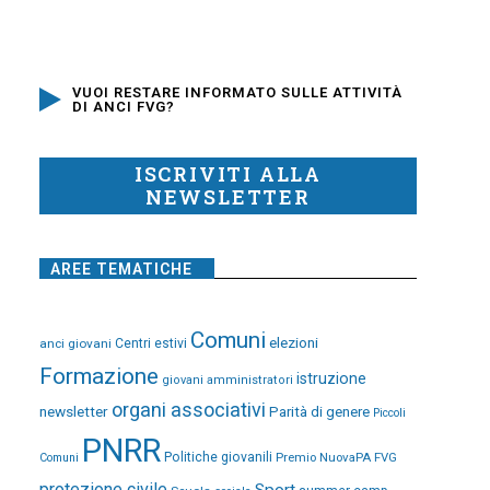
VUOI RESTARE INFORMATO SULLE ATTIVITÀ
DI ANCI FVG?
ISCRIVITI ALLA
NEWSLETTER
AREE TEMATICHE
Comuni
elezioni
anci giovani
Centri estivi
Formazione
istruzione
giovani amministratori
organi associativi
newsletter
Parità di genere
Piccoli
PNRR
Politiche giovanili
Premio NuovaPA FVG
Comuni
protezione civile