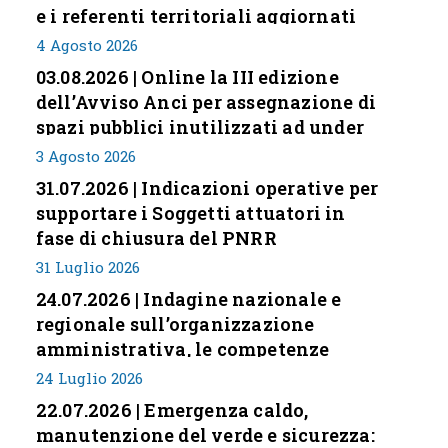
e i referenti territoriali aggiornati
4 Agosto 2026
03.08.2026 | Online la III edizione
dell’Avviso Anci per assegnazione di
spazi pubblici inutilizzati ad under
35
3 Agosto 2026
31.07.2026 | Indicazioni operative per
supportare i Soggetti attuatori in
fase di chiusura del PNRR
31 Luglio 2026
24.07.2026 | Indagine nazionale e
regionale sull’organizzazione
amministrativa, le competenze
professionali e i modelli di gestione
24 Luglio 2026
nei piccoli Comuni italiani
22.07.2026 | Emergenza caldo,
manutenzione del verde e sicurezza: