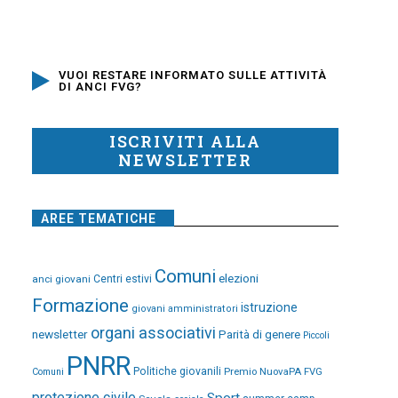
VUOI RESTARE INFORMATO SULLE ATTIVITÀ
DI ANCI FVG?
ISCRIVITI ALLA
NEWSLETTER
AREE TEMATICHE
Comuni
elezioni
anci giovani
Centri estivi
Formazione
istruzione
giovani amministratori
organi associativi
newsletter
Parità di genere
Piccoli
PNRR
Politiche giovanili
Premio NuovaPA FVG
Comuni
protezione civile