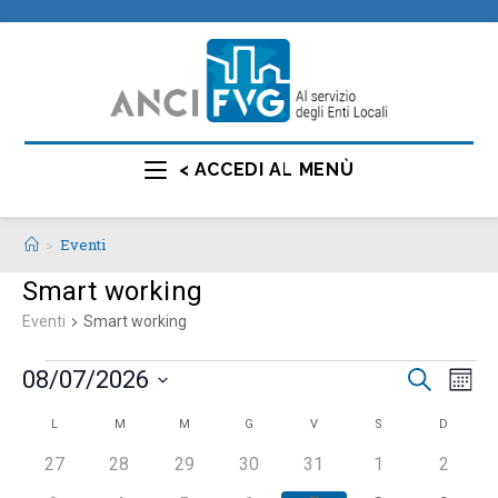
< ACCEDI AL MENÙ
>
Eventi
Smart working
Eventi
Smart working
E
E
08/07/2026
C
M
e
v
v
e
S
r
C
L
M
M
G
V
S
D
s
e
e
e
c
e
n
a
a
0
0
0
0
0
0
0
27
28
29
30
31
1
2
l
n
t
e
e
e
e
e
e
e
l