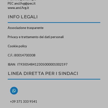
PEC
anci.fvg@pec.it
www.anci.fvg.it
INFO LEGALI
Associazione trasparente
Privacy e trattamento dei dati personali
Cookie policy
C.F.: 80014700308
IBAN: IT93I0548412305000001002197
LINEA DIRETTA PER I SINDACI
+39 371 333 9541