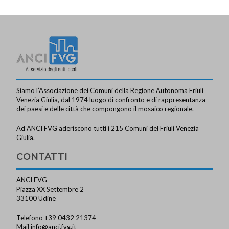
a
v
i
g
a
z
Siamo l’Associazione dei Comuni della Regione Autonoma Friuli
i
Venezia Giulia, dal 1974 luogo di confronto e di rappresentanza
dei paesi e delle città che compongono il mosaico regionale.
o
Ad ANCI FVG aderiscono tutti i 215 Comuni del Friuli Venezia
n
Giulia.
e
CONTATTI
ANCI FVG
Piazza XX Settembre 2
33100 Udine
Telefono +39 0432 21374
Mail
info@anci.fvg.it