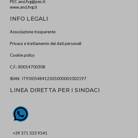
PEC
anci.fvg@pec.it
www.anci.fvg.it
INFO LEGALI
Associazione trasparente
Privacy e trattamento dei dati personali
Cookie policy
C.F.: 80014700308
IBAN: IT93I0548412305000001002197
LINEA DIRETTA PER I SINDACI
+39 371 333 9541