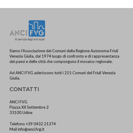
a
v
i
g
a
z
Siamo l’Associazione dei Comuni della Regione Autonoma Friuli
Venezia Giulia, dal 1974 luogo di confronto e di rappresentanza
i
dei paesi e delle città che compongono il mosaico regionale.
o
Ad ANCI FVG aderiscono tutti i 215 Comuni del Friuli Venezia
n
Giulia.
e
CONTATTI
ANCI FVG
Piazza XX Settembre 2
33100 Udine
Telefono +39 0432 21374
Mail
info@anci.fvg.it