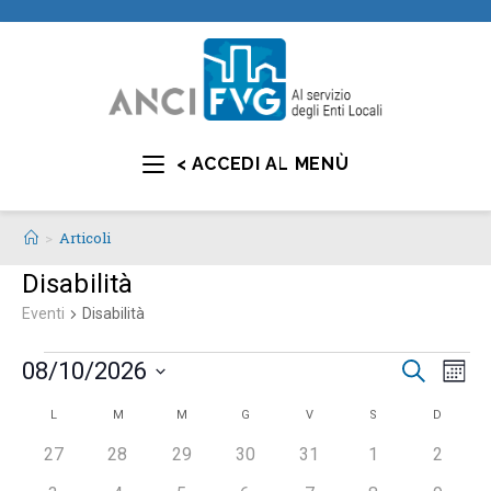
< ACCEDI AL MENÙ
>
Articoli
Disabilità
Eventi
Disabilità
E
E
08/10/2026
C
M
e
v
v
e
S
r
C
L
M
M
G
V
S
D
s
e
e
e
c
e
n
a
a
0
0
0
0
0
0
0
27
28
29
30
31
1
2
l
n
t
e
e
e
e
e
e
e
l