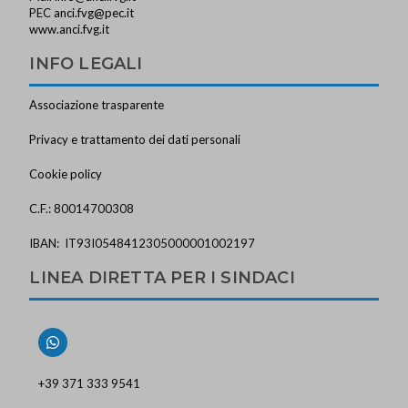
PEC
anci.fvg@pec.it
www.anci.fvg.it
INFO LEGALI
Associazione trasparente
Privacy e trattamento dei dati personali
Cookie policy
C.F.: 80014700308
IBAN: IT93I0548412305000001002197
LINEA DIRETTA PER I SINDACI
+39 371 333 9541