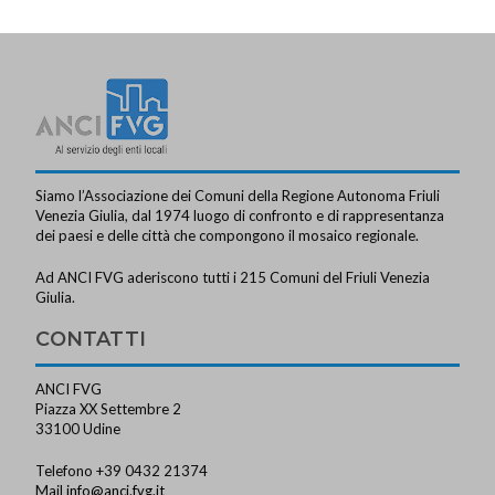
a
v
i
g
a
z
Siamo l’Associazione dei Comuni della Regione Autonoma Friuli
i
Venezia Giulia, dal 1974 luogo di confronto e di rappresentanza
dei paesi e delle città che compongono il mosaico regionale.
o
Ad ANCI FVG aderiscono tutti i 215 Comuni del Friuli Venezia
n
Giulia.
e
CONTATTI
ANCI FVG
Piazza XX Settembre 2
33100 Udine
Telefono +39 0432 21374
Mail
info@anci.fvg.it