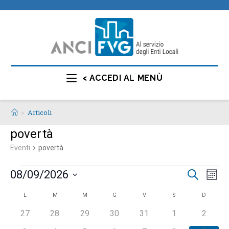
< ACCEDI AL MENÙ
>
Articoli
povertà
Eventi
povertà
E
E
08/09/2026
C
M
e
v
v
e
S
r
C
L
M
M
G
V
S
D
s
e
e
e
c
e
n
a
a
0
0
0
0
0
0
0
27
28
29
30
31
1
2
l
n
t
e
e
e
e
e
e
e
l