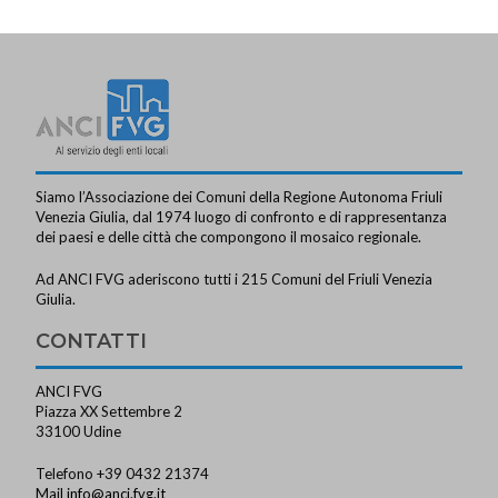
a
v
i
g
a
z
Siamo l’Associazione dei Comuni della Regione Autonoma Friuli
i
Venezia Giulia, dal 1974 luogo di confronto e di rappresentanza
dei paesi e delle città che compongono il mosaico regionale.
o
Ad ANCI FVG aderiscono tutti i 215 Comuni del Friuli Venezia
n
Giulia.
e
CONTATTI
ANCI FVG
Piazza XX Settembre 2
33100 Udine
Telefono +39 0432 21374
Mail
info@anci.fvg.it