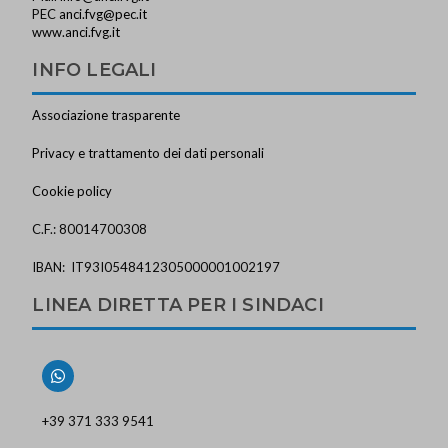
PEC
anci.fvg@pec.it
www.anci.fvg.it
INFO LEGALI
Associazione trasparente
Privacy e trattamento dei dati personali
Cookie policy
C.F.: 80014700308
IBAN: IT93I0548412305000001002197
LINEA DIRETTA PER I SINDACI
+39 371 333 9541