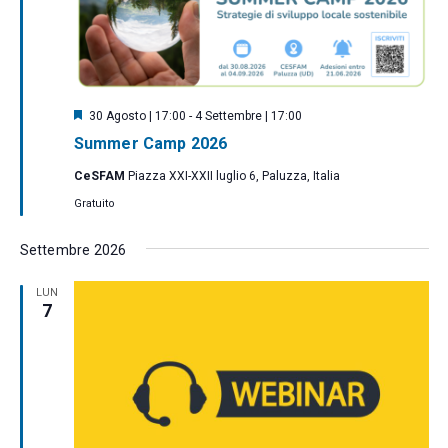
o
s
i
n
t
c
a
e
e
l
N
r
a
a
S
30 Agosto | 17:00
-
4 Settembre | 17:00
c
e
v
d
Summer Camp 2026
g
a
i
n
a
CeSFAM
Piazza XXI-XXII luglio 6, Paluzza, Italia
a
g
e
t
l
Gratuito
a
a
v
a
t
z
i
i
.
Settembre 2026
i
s
o
LUN
t
7
n
e
e
N
a
v