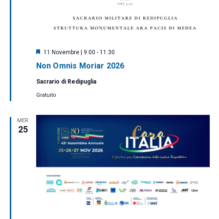
S
11 Novembre | 9:00
-
11:30
e
Non Omnis Moriar 2026
g
n
Sacrario di Redipuglia
a
l
Gratuito
a
t
i
MER
25