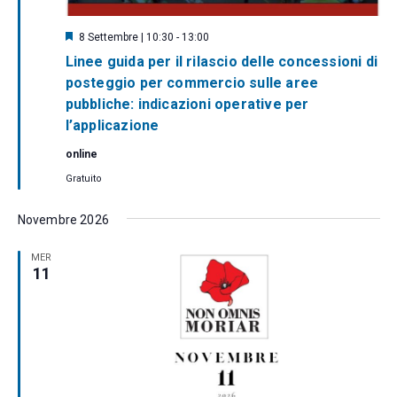
S
8 Settembre | 10:30
-
13:00
e
Linee guida per il rilascio delle concessioni di
g
n
posteggio per commercio sulle aree
a
pubbliche: indicazioni operative per
l
a
l’applicazione
t
i
online
Gratuito
Novembre 2026
MER
11