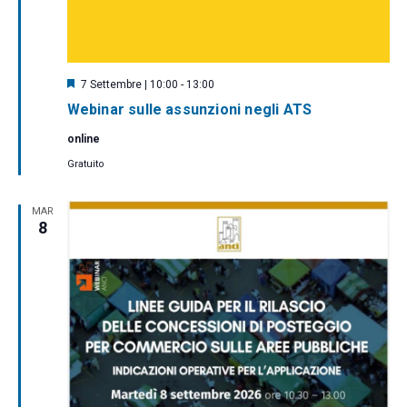
i
g
a
z
S
7 Settembre | 10:00
-
13:00
e
i
Webinar sulle assunzioni negli ATS
g
n
o
online
a
n
l
Gratuito
a
e
t
i
MAR
8