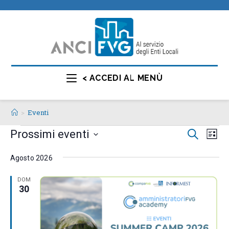
< ACCEDI AL MENÙ
>
Eventi
E
E
Prossimi eventi
C
L
e
v
v
i
S
r
s
e
Agosto 2026
e
e
c
t
n
a
l
n
a
DOM
t
30
e
t
o
z
i
V
i
R
i