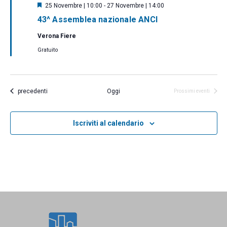
S
25 Novembre | 10:00
-
27 Novembre | 14:00
e
43^ Assemblea nazionale ANCI
g
n
Verona Fiere
a
l
Gratuito
a
t
i
Eventi
precedenti
Oggi
Prossimi eventi
Iscriviti al calendario