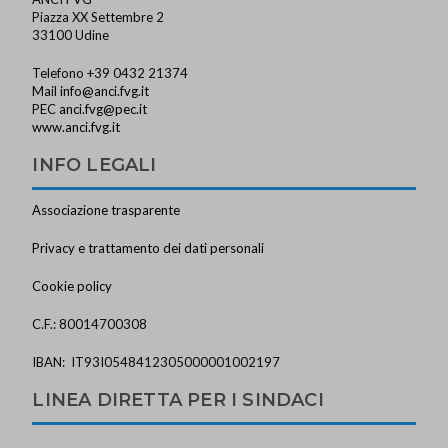
Piazza XX Settembre 2
33100 Udine
Telefono +39 0432 21374
Mail
info@anci.fvg.it
PEC
anci.fvg@pec.it
www.anci.fvg.it
INFO LEGALI
Associazione trasparente
Privacy e trattamento dei dati personali
Cookie policy
C.F.: 80014700308
IBAN: IT93I0548412305000001002197
LINEA DIRETTA PER I SINDACI