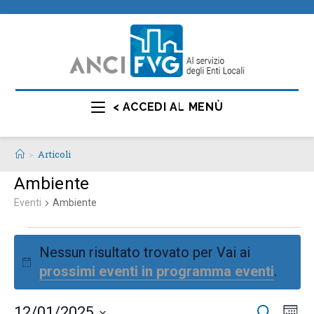
< ACCEDI AL MENÙ
>
Articoli
Ambiente
Eventi
Ambiente
Nessun risultato trovato per Vai ai
N
prossimi eventi in programma eventi
.
o
t
E
E
12/01/2025
C