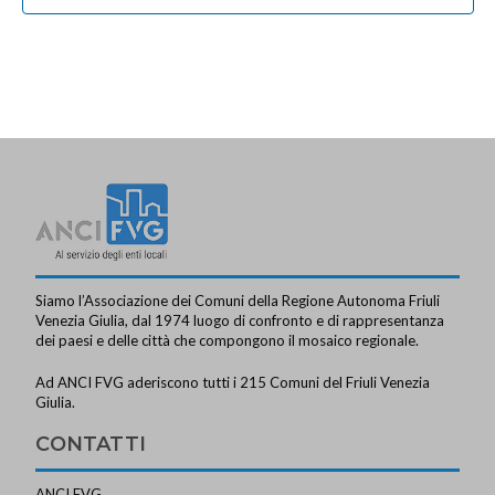
e
s
o
n
t
n
t
e
e
i
N
a
v
i
g
a
z
Siamo l’Associazione dei Comuni della Regione Autonoma Friuli
Venezia Giulia, dal 1974 luogo di confronto e di rappresentanza
i
dei paesi e delle città che compongono il mosaico regionale.
o
Ad ANCI FVG aderiscono tutti i 215 Comuni del Friuli Venezia
n
Giulia.
e
CONTATTI
ANCI FVG