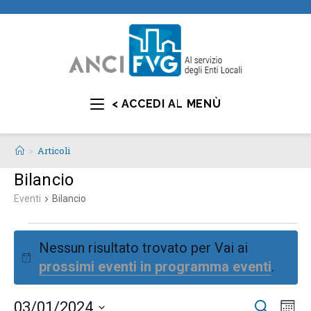
< ACCEDI AL MENÙ
>
Articoli
Bilancio
Eventi
Bilancio
Nessun risultato trovato per Vai ai
N
prossimi eventi in programma eventi
.
o
t
E
E
03/01/2024
C