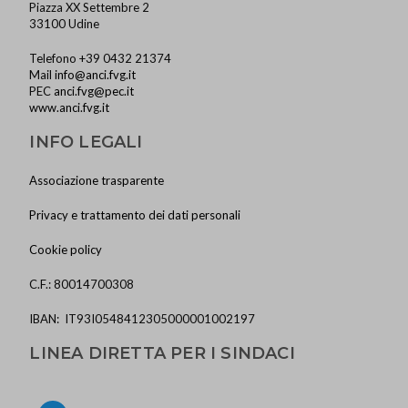
Piazza XX Settembre 2
33100 Udine
Telefono +39 0432 21374
Mail
info@anci.fvg.it
PEC
anci.fvg@pec.it
www.anci.fvg.it
INFO LEGALI
Associazione trasparente
Privacy e trattamento dei dati personali
Cookie policy
C.F.: 80014700308
IBAN: IT93I0548412305000001002197
LINEA DIRETTA PER I SINDACI