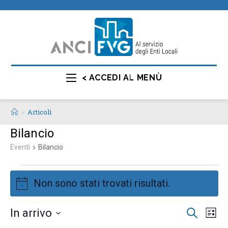
< ACCEDI AL MENÙ
>
Articoli
Bilancio
Eventi
Bilancio
Non sono stati trovati risultati.
N
o
E
E
In arrivo
C
t
L
e
v
v
i
S