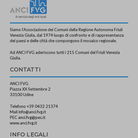
t
n
e
e
N
Siamo l’Associazione dei Comuni della Regione Autonoma Friuli
a
Venezia Giulia, dal 1974 luogo di confronto e di rappresentanza
v
dei paesi e delle città che compongono il mosaico regionale.
i
Ad ANCI FVG aderiscono tutti i 215 Comuni del Friuli Venezia
g
Giulia.
a
CONTATTI
z
ANCI FVG
i
Piazza XX Settembre 2
o
33100 Udine
n
Telefono +39 0432 21374
e
Mail
info@anci.fvg.it
PEC
anci.fvg@pec.it
www.anci.fvg.it
INFO LEGALI