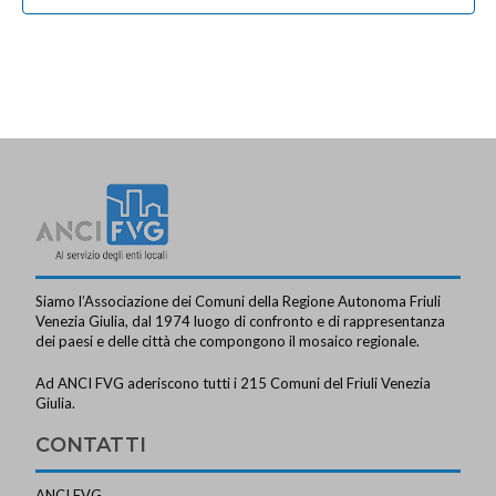
e
s
o
n
t
n
t
e
e
i
N
a
v
i
g
a
z
Siamo l’Associazione dei Comuni della Regione Autonoma Friuli
Venezia Giulia, dal 1974 luogo di confronto e di rappresentanza
i
dei paesi e delle città che compongono il mosaico regionale.
o
Ad ANCI FVG aderiscono tutti i 215 Comuni del Friuli Venezia
n
Giulia.
e
CONTATTI
ANCI FVG