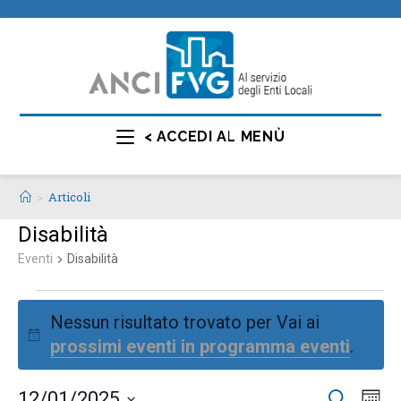
< ACCEDI AL MENÙ
>
Articoli
Disabilità
Eventi
Disabilità
Nessun risultato trovato per Vai ai
N
prossimi eventi in programma eventi
.
o
t
E
E
12/01/2025
C