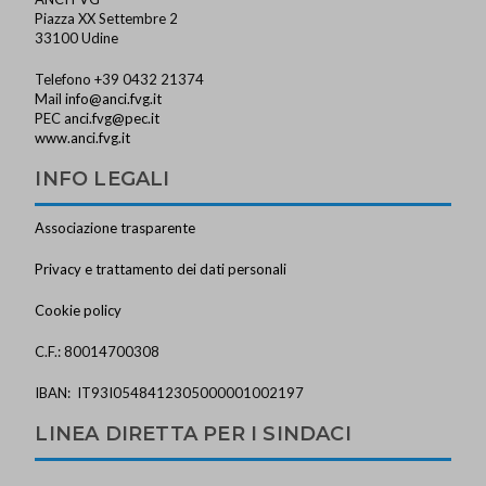
Piazza XX Settembre 2
33100 Udine
Telefono +39 0432 21374
Mail
info@anci.fvg.it
PEC
anci.fvg@pec.it
www.anci.fvg.it
INFO LEGALI
Associazione trasparente
Privacy e trattamento dei dati personali
Cookie policy
C.F.: 80014700308
IBAN: IT93I0548412305000001002197
LINEA DIRETTA PER I SINDACI