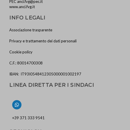
PEC
anci.fvg@pec.it
www.anci.fvg.it
INFO LEGALI
Associazione trasparente
Privacy e trattamento dei dati personali
Cookie policy
C.F.: 80014700308
IBAN: IT93I0548412305000001002197
LINEA DIRETTA PER I SINDACI
+39 371 333 9541