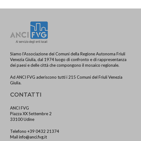
a
v
i
g
a
z
Siamo l’Associazione dei Comuni della Regione Autonoma Friuli
Venezia Giulia, dal 1974 luogo di confronto e di rappresentanza
i
dei paesi e delle città che compongono il mosaico regionale.
o
Ad ANCI FVG aderiscono tutti i 215 Comuni del Friuli Venezia
n
Giulia.
e
CONTATTI
ANCI FVG
Piazza XX Settembre 2
33100 Udine
Telefono +39 0432 21374
Mail
info@anci.fvg.it