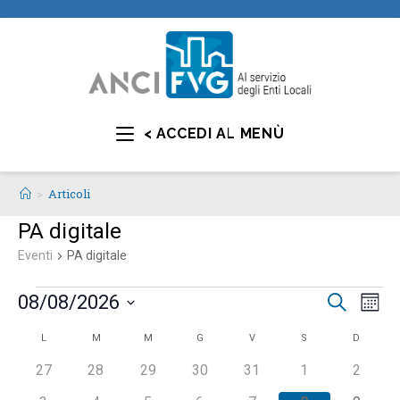
< ACCEDI AL MENÙ
>
Articoli
PA digitale
Eventi
PA digitale
E
E
08/08/2026
C
M
e
v
v
e
S
r
C
L
M
M
G
V
S
D
s
e
e
e
c
e
n
a
a
0
0
0
0
0
0
0
27
28
29
30
31
1
2
l
n
t
e
e
e
e
e
e
e
l