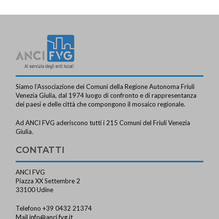
a
v
i
g
a
z
Siamo l’Associazione dei Comuni della Regione Autonoma Friuli
i
Venezia Giulia, dal 1974 luogo di confronto e di rappresentanza
dei paesi e delle città che compongono il mosaico regionale.
o
Ad ANCI FVG aderiscono tutti i 215 Comuni del Friuli Venezia
n
Giulia.
e
CONTATTI
ANCI FVG
Piazza XX Settembre 2
33100 Udine
Telefono +39 0432 21374
Mail
info@anci.fvg.it