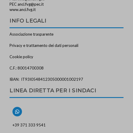
PEC
anci.fvg@pec.it
www.anci.fvg.it
INFO LEGALI
Associazione trasparente
Privacy e trattamento dei dati personali
Cookie policy
C.F.: 80014700308
IBAN: IT93I0548412305000001002197
LINEA DIRETTA PER I SINDACI
+39 371 333 9541