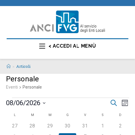
< ACCEDI AL MENÙ
>
Articoli
Personale
Eventi
Personale
E
E
08/06/2026
C
M
e
v
v
e
S
r
C
L
M
M
G
V
S
D
s
e
e
e
c
e
n
a
a
0
0
0
0
0
0
0
27
28
29
30
31
1
2
l
n
t
e
e
e
e
e
e
e
l