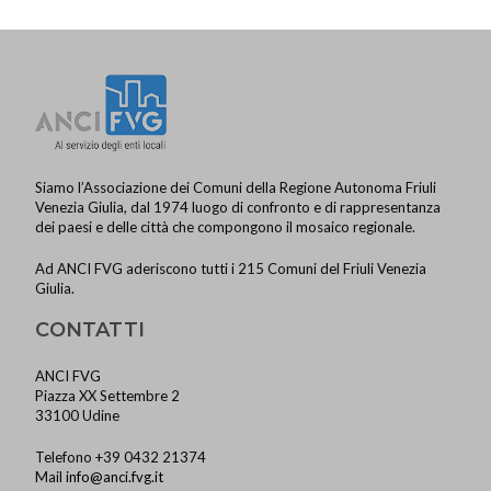
a
v
i
g
a
z
Siamo l’Associazione dei Comuni della Regione Autonoma Friuli
Venezia Giulia, dal 1974 luogo di confronto e di rappresentanza
i
dei paesi e delle città che compongono il mosaico regionale.
o
Ad ANCI FVG aderiscono tutti i 215 Comuni del Friuli Venezia
n
Giulia.
e
CONTATTI
ANCI FVG
Piazza XX Settembre 2
33100 Udine
Telefono +39 0432 21374
Mail
info@anci.fvg.it