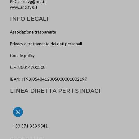
PEC
anci.fvg@pec.it
www.anci.fvg.it
INFO LEGALI
Associazione trasparente
Privacy e trattamento dei dati personali
Cookie policy
C.F.: 80014700308
IBAN: IT93I0548412305000001002197
LINEA DIRETTA PER I SINDACI
+39 371 333 9541