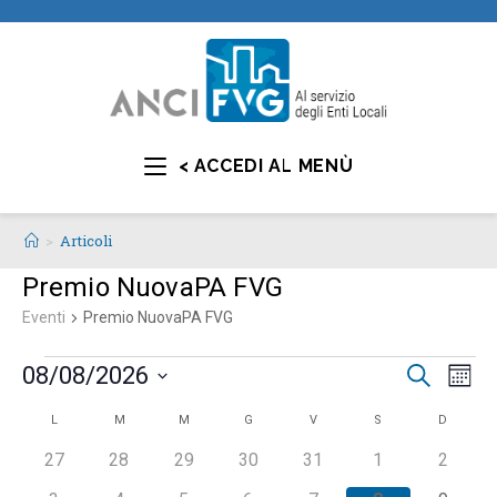
< ACCEDI AL MENÙ
>
Articoli
Premio NuovaPA FVG
Eventi
Premio NuovaPA FVG
E
E
08/08/2026
C
M
e
v
v
e
S
r
C
L
M
M
G
V
S
D
s
e
e
e
c
e
n
a
a
0
0
0
0
0
0
0
27
28
29
30
31
1
2
l
n
t
e
e
e
e
e
e
e
l