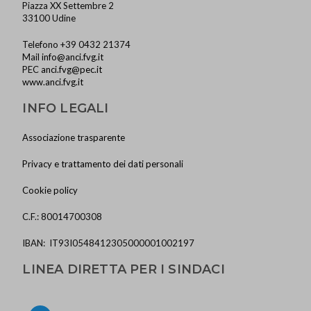
Piazza XX Settembre 2
33100 Udine
Telefono +39 0432 21374
Mail
info@anci.fvg.it
PEC
anci.fvg@pec.it
www.anci.fvg.it
INFO LEGALI
Associazione trasparente
Privacy e trattamento dei dati personali
Cookie policy
C.F.: 80014700308
IBAN: IT93I0548412305000001002197
LINEA DIRETTA PER I SINDACI