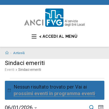
< ACCEDI AL MENÙ
>
Articoli
Sindaci emeriti
Eventi
Sindaci emeriti
Nessun risultato trovato per Vai ai
N
prossimi eventi in programma eventi
.
o
t
E
E
06/01/2026
C