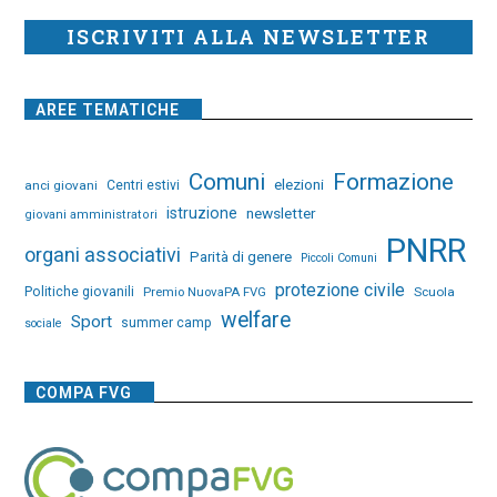
ISCRIVITI ALLA NEWSLETTER
AREE TEMATICHE
Comuni
Formazione
elezioni
anci giovani
Centri estivi
istruzione
newsletter
giovani amministratori
PNRR
organi associativi
Parità di genere
Piccoli Comuni
protezione civile
Politiche giovanili
Premio NuovaPA FVG
Scuola
welfare
Sport
summer camp
sociale
COMPA FVG