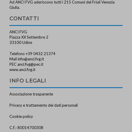
Ad ANCI FVG aderiscono tutti i 215 Comuni del Friuli Venezia
Giulia.
CONTATTI
ANCI FVG
Piazza XX Settembre 2
33100 Udine
Telefono +39 0432 21374
Mail
info@anci.fvg.it
PEC
anci.fvg@pec.it
www.anci.fvg.it
INFO LEGALI
Associazione trasparente
Privacy e trattamento dei dati personali
Cookie policy
C.F.: 80014700308