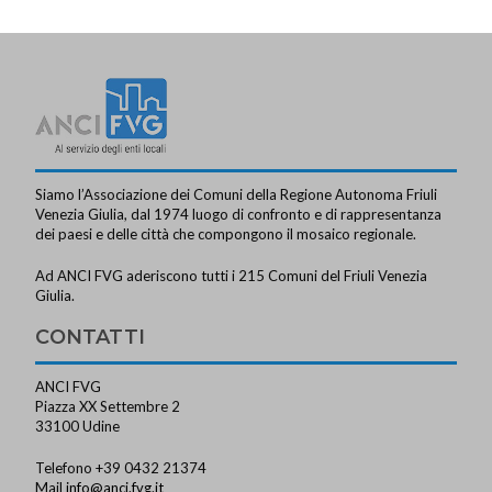
a
v
i
g
a
z
Siamo l’Associazione dei Comuni della Regione Autonoma Friuli
i
Venezia Giulia, dal 1974 luogo di confronto e di rappresentanza
dei paesi e delle città che compongono il mosaico regionale.
o
Ad ANCI FVG aderiscono tutti i 215 Comuni del Friuli Venezia
n
Giulia.
e
CONTATTI
ANCI FVG
Piazza XX Settembre 2
33100 Udine
Telefono +39 0432 21374
Mail
info@anci.fvg.it