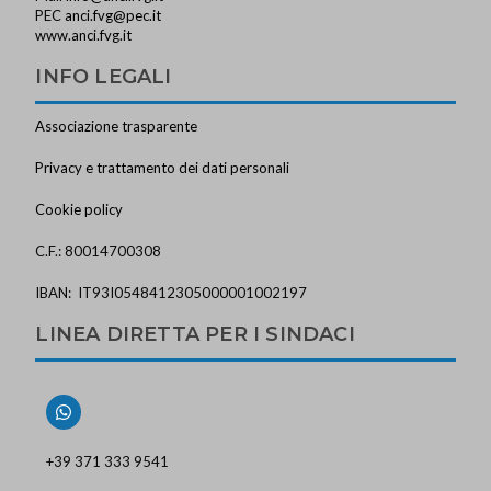
PEC
anci.fvg@pec.it
www.anci.fvg.it
INFO LEGALI
Associazione trasparente
Privacy e trattamento dei dati personali
Cookie policy
C.F.: 80014700308
IBAN: IT93I0548412305000001002197
LINEA DIRETTA PER I SINDACI
+39 371 333 9541