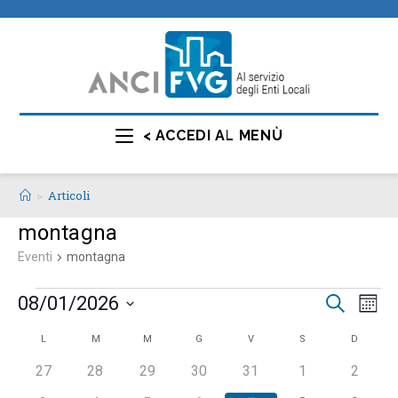
< ACCEDI AL MENÙ
>
Articoli
montagna
Eventi
montagna
E
E
08/01/2026
C
M
e
v
v
e
S
r
C
L
M
M
G
V
S
D
s
e
e
e
c
e
n
a
a
0
0
0
0
0
0
0
27
28
29
30
31
1
2
l
n
t
e
e
e
e
e
e
e
l