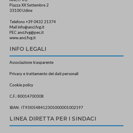
Piazza XX Settembre 2
33100 Udine
Telefono +39 0432 21374
Mail
info@anci.fvg.it
PEC
anci.fvg@pec.it
www.anci.fvg.it
INFO LEGALI
Associazione trasparente
Privacy e trattamento dei dati personali
Cookie policy
C.F.: 80014700308
IBAN: IT93I0548412305000001002197
LINEA DIRETTA PER I SINDACI