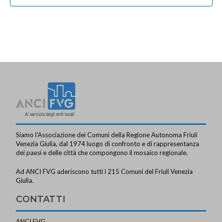
e
s
o
n
t
n
t
e
e
i
N
a
v
i
g
a
z
Siamo l’Associazione dei Comuni della Regione Autonoma Friuli
Venezia Giulia, dal 1974 luogo di confronto e di rappresentanza
i
dei paesi e delle città che compongono il mosaico regionale.
o
Ad ANCI FVG aderiscono tutti i 215 Comuni del Friuli Venezia
n
Giulia.
e
CONTATTI
ANCI FVG