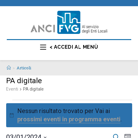
< ACCEDI AL MENÙ
>
Articoli
PA digitale
Eventi
PA digitale
Nessun risultato trovato per Vai ai
N
prossimi eventi in programma eventi
.
o
t
E
E
03/01/2024
C