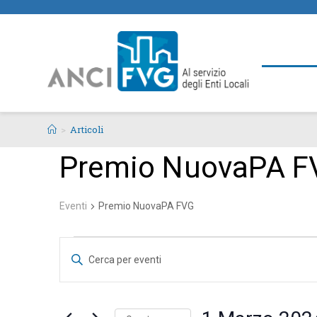
>
Articoli
Premio NuovaPA F
Eventi
Premio NuovaPA FVG
E
I
v
n
e
s
n
e