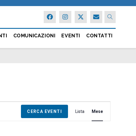
NTI
COMUNICAZIONI
EVENTI
CONTATTI
E
CERCA EVENTI
Lista
Mese
v
e
n
t