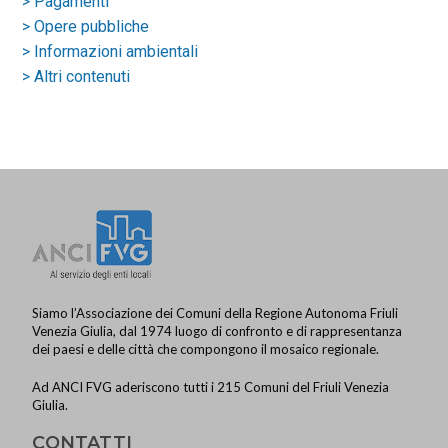
> Pagamenti
> Opere pubbliche
> Informazioni ambientali
> Altri contenuti
Siamo l’Associazione dei Comuni della Regione Autonoma Friuli
Venezia Giulia, dal 1974 luogo di confronto e di rappresentanza
dei paesi e delle città che compongono il mosaico regionale.
Ad ANCI FVG aderiscono tutti i 215 Comuni del Friuli Venezia
Giulia.
CONTATTI