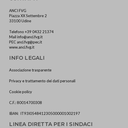
ANCI FVG
Piazza XX Settembre 2
33100 Udine
Telefono +39 0432 21374
Mail
info@anci.fvg.it
PEC
anci.fvg@pec.it
www.anci.fvg.it
INFO LEGALI
Associazione trasparente
Privacy e trattamento dei dati personali
Cookie policy
C.F.: 80014700308
IBAN: IT93I0548412305000001002197
LINEA DIRETTA PER I SINDACI