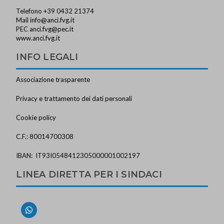
Telefono +39 0432 21374
Mail
info@anci.fvg.it
PEC
anci.fvg@pec.it
www.anci.fvg.it
INFO LEGALI
Associazione trasparente
Privacy e trattamento dei dati personali
Cookie policy
C.F.: 80014700308
IBAN: IT93I0548412305000001002197
LINEA DIRETTA PER I SINDACI