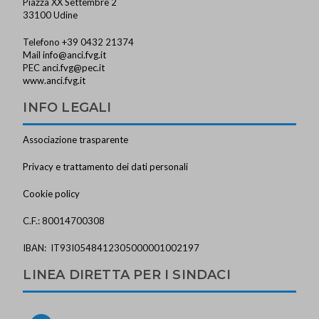
Piazza XX Settembre 2
33100 Udine
Telefono +39 0432 21374
Mail
info@anci.fvg.it
PEC
anci.fvg@pec.it
www.anci.fvg.it
INFO LEGALI
Associazione trasparente
Privacy e trattamento dei dati personali
Cookie policy
C.F.: 80014700308
IBAN: IT93I0548412305000001002197
LINEA DIRETTA PER I SINDACI