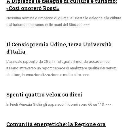
A Dipiazza le deleghe di cultura e turismo:
«Così onorerò Rossi»
Nessuna nomina o rimpasto di giunta: a Trieste le deleghe alla cultura
e al turismo rimarranno nelle mani del Sindaco
Il Censis premia Udine, terza Università
d’Italia
L’annuale rapporto da 25 anni fotografa il mondo accademico
italiano attraverso un report capace di analizzare qualità dei servizi,
strutture, internazionalizzazione e molto altro.
Spenti quattro velox su dieci
In Friuli Venezia Giulia gli apparecchi idonei sono 66 su 113
Comunità energetiche: la Regione ora