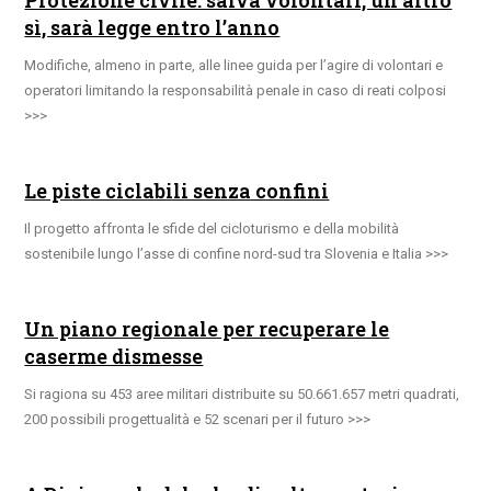
sì, sarà legge entro l’anno
Modifiche, almeno in parte, alle linee guida per l’agire di volontari e
operatori limitando la responsabilità penale in caso di reati colposi
Le piste ciclabili senza confini
Il progetto affronta le sfide del cicloturismo e della mobilità
sostenibile lungo l’asse di confine nord-sud tra Slovenia e Italia
Un piano regionale per recuperare le
caserme dismesse
Si ragiona su 453 aree militari distribuite su 50.661.657 metri quadrati,
200 possibili progettualità e 52 scenari per il futuro