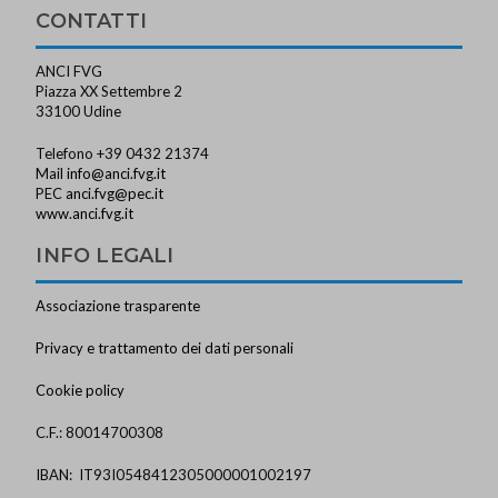
CONTATTI
ANCI FVG
Piazza XX Settembre 2
33100 Udine
Telefono +39 0432 21374
Mail
info@anci.fvg.it
PEC
anci.fvg@pec.it
www.anci.fvg.it
INFO LEGALI
Associazione trasparente
Privacy e trattamento dei dati personali
Cookie policy
C.F.: 80014700308
IBAN: IT93I0548412305000001002197