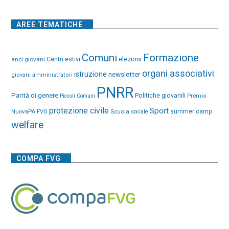
AREE TEMATICHE
Comuni
Formazione
elezioni
anci giovani
Centri estivi
organi associativi
istruzione
newsletter
giovani amministratori
PNRR
Parità di genere
Politiche giovanili
Premio
Piccoli Comuni
protezione civile
Sport
NuovaPA FVG
Scuola
summer camp
sociale
welfare
COMPA FVG