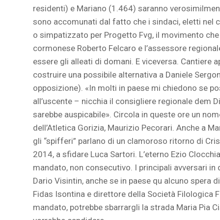
residenti) e Mariano (1.464) saranno verosimilmente
sono accomunati dal fatto che i sindaci, eletti nel 
o simpatizzato per Progetto Fvg, il movimento che 
cormonese Roberto Felcaro e l’assessore regionale 
essere gli alleati di domani. E viceversa. Cantiere a
costruire una possibile alternativa a Daniele Sergo
opposizione). «In molti in paese mi chiedono se po
all’uscente – nicchia il consigliere regionale dem D
sarebbe auspicabile». Circola in queste ore un nom
dell’Atletica Gorizia, Maurizio Pecorari. Anche a Mar
gli “spifferi” parlano di un clamoroso ritorno di Cr
2014, a sfidare Luca Sartori. L’eterno Ezio Clocchia
mandato, non consecutivo. I principali avversari in
Dario Visintin, anche se in paese qu alcuno spera d
Fidas Isontina e direttore della Società Filologica 
mandato, potrebbe sbarrargli la strada Maria Pia Ci