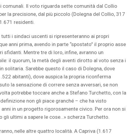
i comunali. Il voto riguarda sette comunità dal Collio
 per la precisione, dal più piccolo (Dolegna del Collio, 317
 1.671 residenti.
utti i sindaci uscenti si ripresenteranno ai propri
nque anni prima, avendo in parte “spostato” il proprio asse
i sfidanti. Mentre tre di loro, infine, avranno un
e: il quorum, la metà degli aventi dirotto al voto senza i
 in solitaria. Sarebbe questo il caso di Dolegna, dove
522 abitanti), dove auspica la propria riconferma
suto la sensazione di correre senza avversari, se non
volta potrebbe toccare anche a Stefano Turchetto, con la
 definizione non gli piace granché – che ha visto
anni in un progetto rigorosamente civico. Per ora non si
mo gli ultimi a sapere le cose…» scherza Turchetto.
anno, nelle altre quattro località. A Capriva (1.617