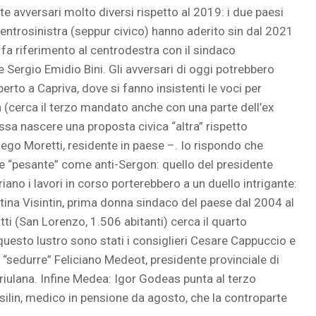
 avversari molto diversi rispetto al 2019: i due paesi
centrosinistra (seppur civico) hanno aderito sin dal 2021
fa riferimento al centrodestra con il sindaco
Sergio Emidio Bini. Gli avversari di oggi potrebbero
perto a Capriva, dove si fanno insistenti le voci per
n (cerca il terzo mandato anche con una parte dell’ex
ssa nascere una proposta civica “altra” rispetto
iego Moretti, residente in paese –. Io rispondo che
e “pesante” come anti-Sergon: quello del presidente
iano i lavori in corso porterebbero a un duello intrigante:
istina Visintin, prima donna sindaco del paese dal 2004 al
tti (San Lorenzo, 1.506 abitanti) cerca il quarto
 questo lustro sono stati i consiglieri Cesare Cappuccio e
i “sedurre” Feliciano Medeot, presidente provinciale di
Friulana. Infine Medea: Igor Godeas punta al terzo
silin, medico in pensione da agosto, che la controparte