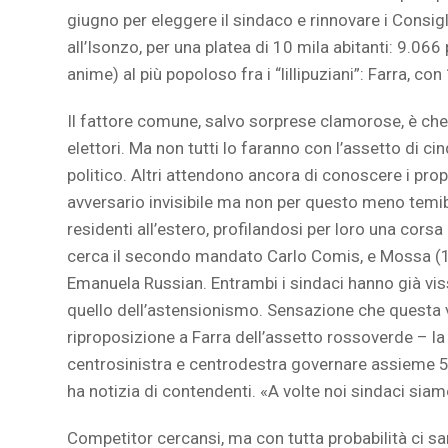
giugno per eleggere il sindaco e rinnovare i Consigl
all’Isonzo, per una platea di 10 mila abitanti: 9.066
anime) al più popoloso fra i “lillipuziani”: Farra, con
Il fattore comune, salvo sorprese clamorose, è che t
elettori. Ma non tutti lo faranno con l’assetto di ci
politico. Altri attendono ancora di conoscere i propr
avversario invisibile ma non per questo meno temibil
residenti all’estero, profilandosi per loro una corsa
cerca il secondo mandato Carlo Comis, e Mossa (1.
Emanuela Russian. Entrambi i sindaci hanno già vis
quello dell’astensionismo. Sensazione che questa 
riproposizione a Farra dell’assetto rossoverde – la
centrosinistra e centrodestra governare assieme 5 
ha notizia di contendenti. «A volte noi sindaci sia
Competitor cercansi, ma con tutta probabilità ci sar