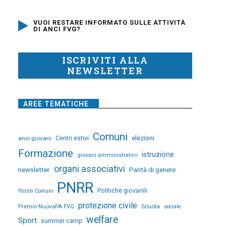
VUOI RESTARE INFORMATO SULLE ATTIVITÀ
DI ANCI FVG?
ISCRIVITI ALLA
NEWSLETTER
AREE TEMATICHE
Comuni
elezioni
anci giovani
Centri estivi
Formazione
istruzione
giovani amministratori
organi associativi
newsletter
Parità di genere
PNRR
Politiche giovanili
Piccoli Comuni
protezione civile
Premio NuovaPA FVG
Scuola
sociale
welfare
Sport
summer camp