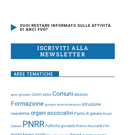
VUOI RESTARE INFORMATO SULLE ATTIVITÀ
DI ANCI FVG?
ISCRIVITI ALLA
NEWSLETTER
AREE TEMATICHE
Comuni
elezioni
anci giovani
Centri estivi
Formazione
istruzione
giovani amministratori
organi associativi
newsletter
Parità di genere
Piccoli
PNRR
Politiche giovanili
Premio NuovaPA FVG
Comuni
protezione civile