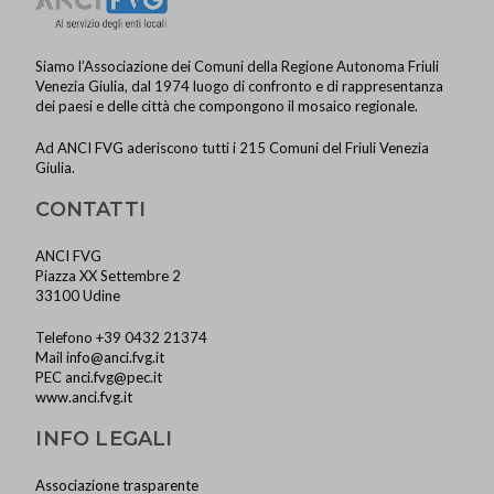
Siamo l’Associazione dei Comuni della Regione Autonoma Friuli
Venezia Giulia, dal 1974 luogo di confronto e di rappresentanza
dei paesi e delle città che compongono il mosaico regionale.
Ad ANCI FVG aderiscono tutti i 215 Comuni del Friuli Venezia
Giulia.
CONTATTI
ANCI FVG
Piazza XX Settembre 2
33100 Udine
Telefono +39 0432 21374
Mail
info@anci.fvg.it
PEC
anci.fvg@pec.it
www.anci.fvg.it
INFO LEGALI
Associazione trasparente