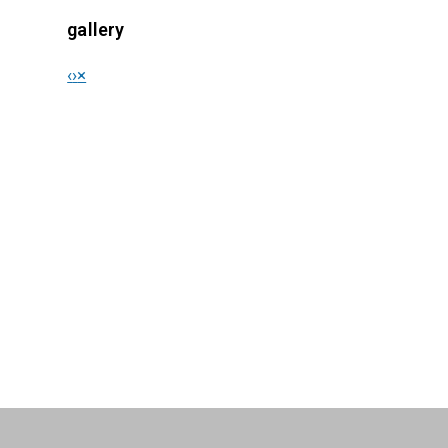
gallery
‹
›
×