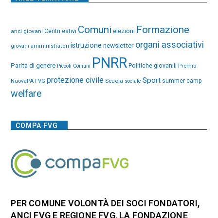
Comuni
Formazione
elezioni
anci giovani
Centri estivi
organi associativi
istruzione
newsletter
giovani amministratori
PNRR
Parità di genere
Politiche giovanili
Premio
Piccoli Comuni
protezione civile
Sport
NuovaPA FVG
Scuola
summer camp
sociale
welfare
COMPA FVG
PER COMUNE VOLONTÀ DEI SOCI FONDATORI,
ANCI FVG E REGIONE FVG, LA FONDAZIONE