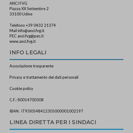
ANCI FVG
Piazza XX Settembre 2
33100 Udine
Telefono +39 0432 21374
Mail
info@anci.fvg.it
PEC
anci.fvg@pec.it
www.anci.fvg.it
INFO LEGALI
Associazione trasparente
Privacy e trattamento dei dati personali
Cookie policy
C.F.: 80014700308
IBAN: IT93I0548412305000001002197
LINEA DIRETTA PER I SINDACI