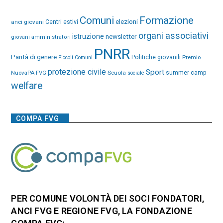
Comuni
Formazione
elezioni
anci giovani
Centri estivi
organi associativi
istruzione
newsletter
giovani amministratori
PNRR
Parità di genere
Politiche giovanili
Premio
Piccoli Comuni
protezione civile
Sport
NuovaPA FVG
Scuola
summer camp
sociale
welfare
COMPA FVG
PER COMUNE VOLONTÀ DEI SOCI FONDATORI,
ANCI FVG E REGIONE FVG, LA FONDAZIONE