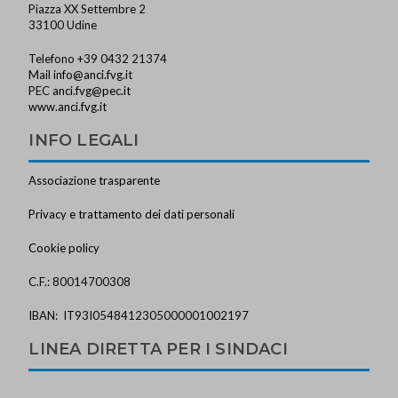
Piazza XX Settembre 2
33100 Udine
Telefono +39 0432 21374
Mail
info@anci.fvg.it
PEC
anci.fvg@pec.it
www.anci.fvg.it
INFO LEGALI
Associazione trasparente
Privacy e trattamento dei dati personali
Cookie policy
C.F.: 80014700308
IBAN: IT93I0548412305000001002197
LINEA DIRETTA PER I SINDACI