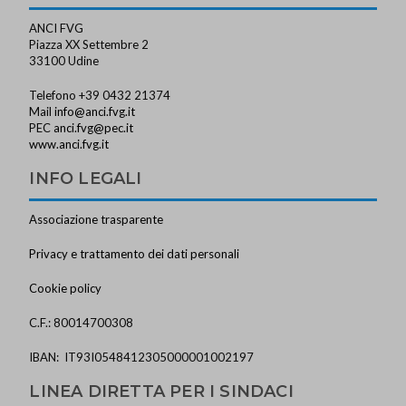
ANCI FVG
Piazza XX Settembre 2
33100 Udine
Telefono +39 0432 21374
Mail
info@anci.fvg.it
PEC
anci.fvg@pec.it
www.anci.fvg.it
INFO LEGALI
Associazione trasparente
Privacy e trattamento dei dati personali
Cookie policy
C.F.: 80014700308
IBAN: IT93I0548412305000001002197
LINEA DIRETTA PER I SINDACI