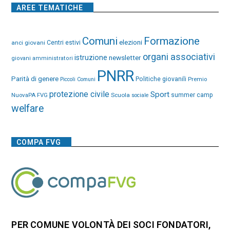
AREE TEMATICHE
Comuni
Formazione
elezioni
anci giovani
Centri estivi
organi associativi
istruzione
newsletter
giovani amministratori
PNRR
Parità di genere
Politiche giovanili
Premio
Piccoli Comuni
protezione civile
Sport
NuovaPA FVG
Scuola
summer camp
sociale
welfare
COMPA FVG
PER COMUNE VOLONTÀ DEI SOCI FONDATORI,