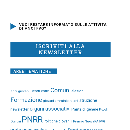
VUOI RESTARE INFORMATO SULLE ATTIVITÀ
DI ANCI FVG?
ISCRIVITI ALLA
NEWSLETTER
AREE TEMATICHE
Comuni
elezioni
anci giovani
Centri estivi
Formazione
istruzione
giovani amministratori
organi associativi
newsletter
Parità di genere
Piccoli
PNRR
Politiche giovanili
Premio NuovaPA FVG
Comuni
protezione civile