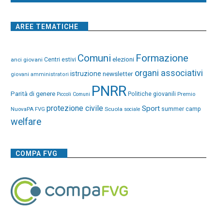
AREE TEMATICHE
Comuni
Formazione
elezioni
anci giovani
Centri estivi
organi associativi
istruzione
newsletter
giovani amministratori
PNRR
Parità di genere
Politiche giovanili
Premio
Piccoli Comuni
protezione civile
Sport
NuovaPA FVG
Scuola
summer camp
sociale
welfare
COMPA FVG