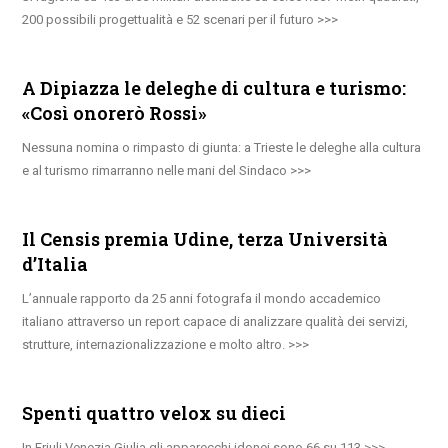
200 possibili progettualità e 52 scenari per il futuro
A Dipiazza le deleghe di cultura e turismo:
«Così onorerò Rossi»
Nessuna nomina o rimpasto di giunta: a Trieste le deleghe alla cultura
e al turismo rimarranno nelle mani del Sindaco
Il Censis premia Udine, terza Università
d’Italia
L’annuale rapporto da 25 anni fotografa il mondo accademico
italiano attraverso un report capace di analizzare qualità dei servizi,
strutture, internazionalizzazione e molto altro.
Spenti quattro velox su dieci
In Friuli Venezia Giulia gli apparecchi idonei sono 66 su 113