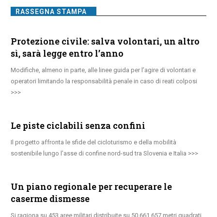
RASSEGNA STAMPA
Protezione civile: salva volontari, un altro
sì, sarà legge entro l’anno
Modifiche, almeno in parte, alle linee guida per l’agire di volontari e
operatori limitando la responsabilità penale in caso di reati colposi
Le piste ciclabili senza confini
Il progetto affronta le sfide del cicloturismo e della mobilità
sostenibile lungo l’asse di confine nord-sud tra Slovenia e Italia
Un piano regionale per recuperare le
caserme dismesse
Si ragiona su 453 aree militari distribuite su 50.661.657 metri quadrati,