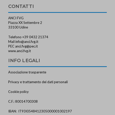
CONTATTI
ANCI FVG
Piazza XX Settembre 2
33100 Udine
Telefono +39 0432 21374
Mail
info@anci.fvg.it
PEC
anci.fvg@pec.it
www.anci.fvg.it
INFO LEGALI
Associazione trasparente
Privacy e trattamento dei dati personali
Cookie policy
C.F.: 80014700308
IBAN: IT93I0548412305000001002197