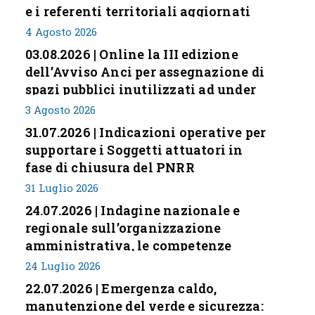
e i referenti territoriali aggiornati
4 Agosto 2026
03.08.2026 | Online la III edizione
dell’Avviso Anci per assegnazione di
spazi pubblici inutilizzati ad under
35
3 Agosto 2026
31.07.2026 | Indicazioni operative per
supportare i Soggetti attuatori in
fase di chiusura del PNRR
31 Luglio 2026
24.07.2026 | Indagine nazionale e
regionale sull’organizzazione
amministrativa, le competenze
professionali e i modelli di gestione
24 Luglio 2026
nei piccoli Comuni italiani
22.07.2026 | Emergenza caldo,
manutenzione del verde e sicurezza: