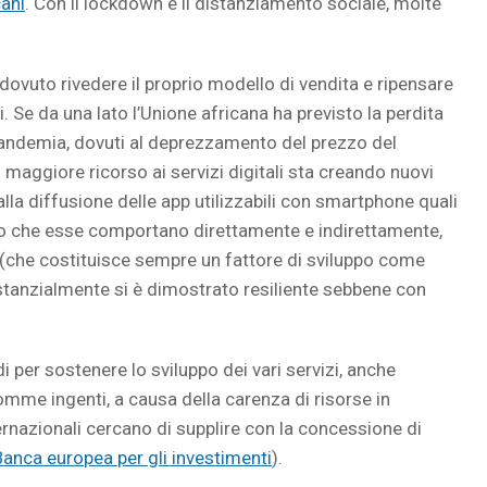
cani
. Con il lockdown e il distanziamento sociale, molte
dovuto rivedere il proprio modello di vendita e ripensare
i. Se da una lato l’Unione africana ha previsto la perdita
a pandemia, dovuti al deprezzamento del prezzo del
o il maggiore ricorso ai servizi digitali sta creando nuovi
alla diffusione delle app utilizzabili con smartphone quali
oro che esse comportano direttamente e indirettamente,
 (che costituisce sempre un fattore di sviluppo come
tanzialmente si è dimostrato resiliente sebbene con
 per sostenere lo sviluppo dei vari servizi, anche
omme ingenti, a causa della carenza di risorse in
ternazionali cercano di supplire con la concessione di
Banca europea per gli investimenti
).