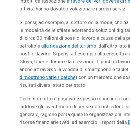
introiti da tassazione
a favore dei vari governi afri
attività hanno dovuto rivoluzionare i propri servizi.
Si pensi, ad esempio, al settore della moda, che ha 
le modalità delle sfilate adottando soluzioni digital
di circa 20 milioni di posti di lavoro a causa dell
petrolio e
alla riduzione del turismo
, dall’altro lat
posti di lavoro. Si pensi ad esempio alla crescita e 
Glovo, Uber e Jumia e la creazione di posti di lav
anche attraverso la vendita di smartphone e tablet
dimostrano varie ricerche
) con un mercato che sos
risultati diversi stato per stato.
Certo non tutto è positivo e spesso mancano i fondi
laddove gli investimenti di per sé non richiedono s
generale, ragione per la quale le organizzazioni in
risorse finanziarie (vedi ad esempio il report della