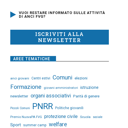
VUOI RESTARE INFORMATO SULLE ATTIVITÀ
DI ANCI FVG?
ISCRIVITI ALLA
NEWSLETTER
AREE TEMATICHE
Comuni
elezioni
anci giovani
Centri estivi
Formazione
istruzione
giovani amministratori
organi associativi
newsletter
Parità di genere
PNRR
Politiche giovanili
Piccoli Comuni
protezione civile
Premio NuovaPA FVG
Scuola
sociale
welfare
Sport
summer camp