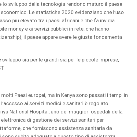
e lo sviluppo della tecnologia rendono maturo il paese
po economico. Le statistiche 2020 evidenziano che l’uso
l tasso più elevato tra i paesi africani e che fa invidia
bile money e ai servizi pubblici in rete, che hanno
itizenship), il paese appare avere le giusta fondamenta
 sviluppo sia per le grandi sia per le piccole imprese,
CT.
 molti Paesi europei, ma in Kenya sono passati i tempi in
a l’accesso ai servizi medici e sanitari è regolato
Kenya National Hospital, uno dei maggiori ospedali della
lettronica di gestione dei servizi sanitari per
attaforme, che forniscono assistenza sanitaria da
 sono subito adeguate a questo tipo di assistenza,