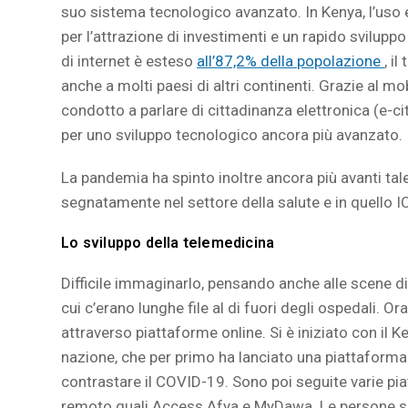
suo sistema tecnologico avanzato. In Kenya, l’uso 
per l’attrazione di investimenti e un rapido svilup
di internet è esteso
all’87,2% della popolazione
, i
anche a molti paesi di altri continenti. Grazie al mo
condotto a parlare di cittadinanza elettronica (e-c
per uno sviluppo tecnologico ancora più avanzato.
La pandemia ha spinto inoltre ancora più avanti tale
segnatamente nel settore della salute e in quello I
Lo sviluppo della telemedicina
Difficile immaginarlo, pensando anche alle scene di
cui c’erano lunghe file al di fuori degli ospedali. Or
attraverso piattaforme online. Si è iniziato con il 
nazione, che per primo ha lanciato una piattaforma e
contrastare il COVID-19. Sono poi seguite varie pi
remoto quali Access Afya e MyDawa. Le persone si