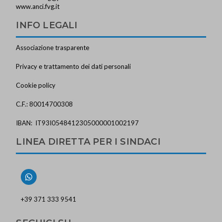
www.anci.fvg.it
INFO LEGALI
Associazione trasparente
Privacy e trattamento dei dati personali
Cookie policy
C.F.: 80014700308
IBAN: IT93I0548412305000001002197
LINEA DIRETTA PER I SINDACI
+39 371 333 9541