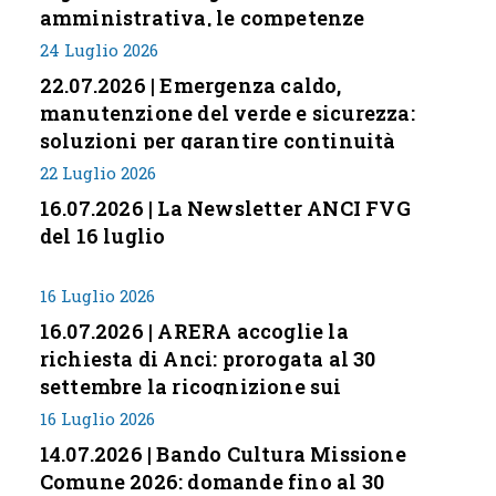
amministrativa, le competenze
professionali e i modelli di gestione
24 Luglio 2026
nei piccoli Comuni italiani
22.07.2026 | Emergenza caldo,
manutenzione del verde e sicurezza:
soluzioni per garantire continuità
servizi
22 Luglio 2026
16.07.2026 | La Newsletter ANCI FVG
del 16 luglio
16 Luglio 2026
16.07.2026 | ARERA accoglie la
richiesta di Anci: prorogata al 30
settembre la ricognizione sui
corrispettivi
16 Luglio 2026
14.07.2026 | Bando Cultura Missione
Comune 2026: domande fino al 30