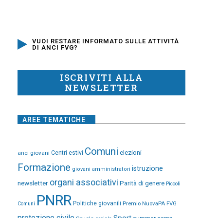
VUOI RESTARE INFORMATO SULLE ATTIVITÀ
DI ANCI FVG?
ISCRIVITI ALLA
NEWSLETTER
AREE TEMATICHE
Comuni
elezioni
anci giovani
Centri estivi
Formazione
istruzione
giovani amministratori
organi associativi
newsletter
Parità di genere
Piccoli
PNRR
Politiche giovanili
Premio NuovaPA FVG
Comuni
protezione civile