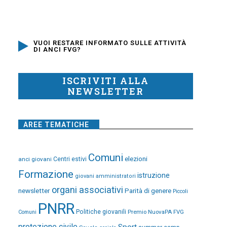
VUOI RESTARE INFORMATO SULLE ATTIVITÀ
DI ANCI FVG?
ISCRIVITI ALLA
NEWSLETTER
AREE TEMATICHE
Comuni
elezioni
anci giovani
Centri estivi
Formazione
istruzione
giovani amministratori
organi associativi
newsletter
Parità di genere
Piccoli
PNRR
Politiche giovanili
Premio NuovaPA FVG
Comuni
protezione civile