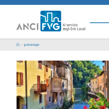
>
polcenigo