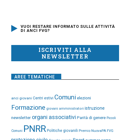
VUOI RESTARE INFORMATO SULLE ATTIVITÀ
DI ANCI FVG?
ISCRIVITI ALLA
NEWSLETTER
AREE TEMATICHE
Comuni
elezioni
anci giovani
Centri estivi
Formazione
istruzione
giovani amministratori
organi associativi
newsletter
Parità di genere
Piccoli
PNRR
Politiche giovanili
Premio NuovaPA FVG
Comuni
protezione civile