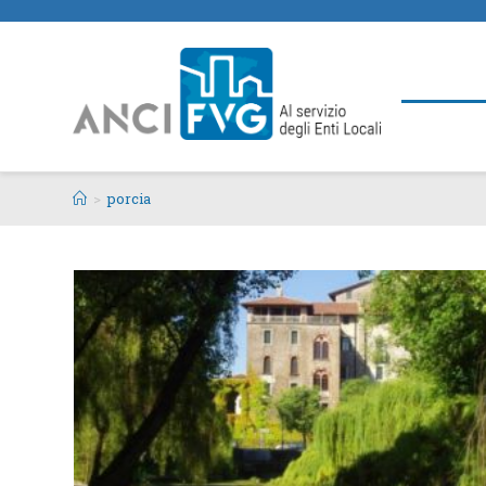
>
porcia