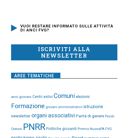
VUOI RESTARE INFORMATO SULLE ATTIVITÀ
DI ANCI FVG?
ISCRIVITI ALLA
NEWSLETTER
AREE TEMATICHE
Comuni
elezioni
anci giovani
Centri estivi
Formazione
istruzione
giovani amministratori
organi associativi
newsletter
Parità di genere
Piccoli
PNRR
Politiche giovanili
Premio NuovaPA FVG
Comuni
protezione civile