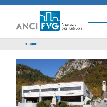
>
trasaghis