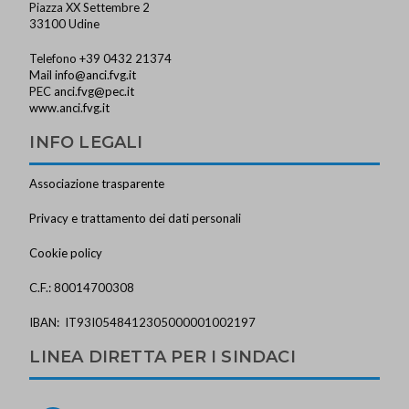
Piazza XX Settembre 2
33100 Udine
Telefono +39 0432 21374
Mail
info@anci.fvg.it
PEC
anci.fvg@pec.it
www.anci.fvg.it
INFO LEGALI
Associazione trasparente
Privacy e trattamento dei dati personali
Cookie policy
C.F.: 80014700308
IBAN: IT93I0548412305000001002197
LINEA DIRETTA PER I SINDACI