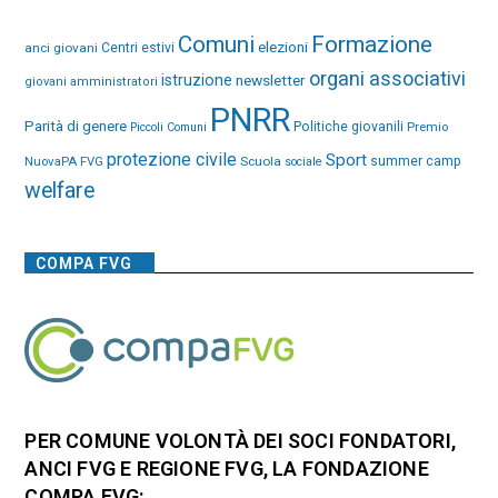
Comuni
Formazione
elezioni
anci giovani
Centri estivi
organi associativi
istruzione
newsletter
giovani amministratori
PNRR
Parità di genere
Politiche giovanili
Premio
Piccoli Comuni
protezione civile
Sport
NuovaPA FVG
Scuola
summer camp
sociale
welfare
COMPA FVG
PER COMUNE VOLONTÀ DEI SOCI FONDATORI,
ANCI FVG E REGIONE FVG, LA FONDAZIONE
COMPA FVG: