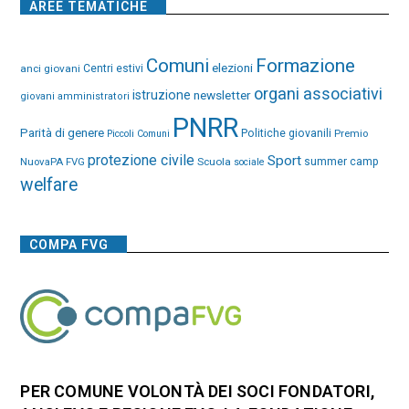
AREE TEMATICHE
Comuni
Formazione
elezioni
anci giovani
Centri estivi
organi associativi
istruzione
newsletter
giovani amministratori
PNRR
Parità di genere
Politiche giovanili
Premio
Piccoli Comuni
protezione civile
Sport
NuovaPA FVG
Scuola
summer camp
sociale
welfare
COMPA FVG
PER COMUNE VOLONTÀ DEI SOCI FONDATORI,