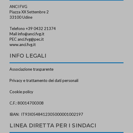
ANCI FVG
Piazza XX Settembre 2
33100 Udine
Telefono +39 0432 21374
Mail
info@anci.fvg.it
PEC
anci.fvg@pec.it
www.anci.fvg.it
INFO LEGALI
Associazione trasparente
Privacy e trattamento dei dati personali
Cookie policy
C.F.: 80014700308
IBAN: IT93I0548412305000001002197
LINEA DIRETTA PER I SINDACI