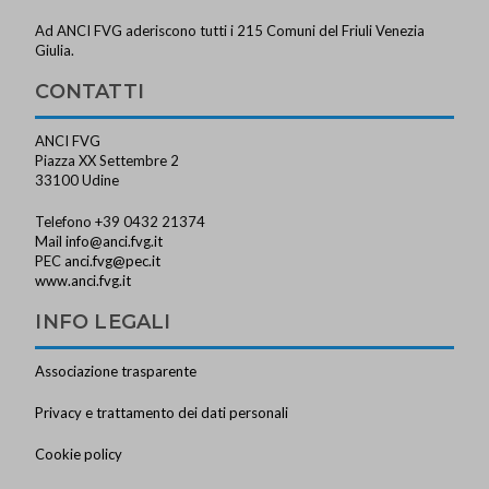
Ad ANCI FVG aderiscono tutti i 215 Comuni del Friuli Venezia
Giulia.
CONTATTI
ANCI FVG
Piazza XX Settembre 2
33100 Udine
Telefono +39 0432 21374
Mail
info@anci.fvg.it
PEC
anci.fvg@pec.it
www.anci.fvg.it
INFO LEGALI
Associazione trasparente
Privacy e trattamento dei dati personali
Cookie policy