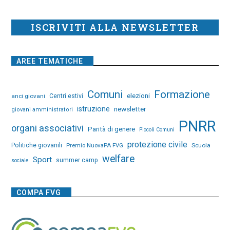
ISCRIVITI ALLA NEWSLETTER
AREE TEMATICHE
Comuni
Formazione
elezioni
anci giovani
Centri estivi
istruzione
newsletter
giovani amministratori
PNRR
organi associativi
Parità di genere
Piccoli Comuni
protezione civile
Politiche giovanili
Premio NuovaPA FVG
Scuola
welfare
Sport
summer camp
sociale
COMPA FVG