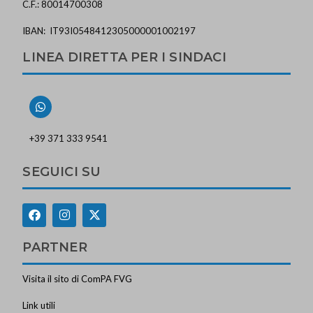
C.F.: 80014700308
IBAN: IT93I0548412305000001002197
LINEA DIRETTA PER I SINDACI
+39 371 333 9541
SEGUICI SU
PARTNER
Visita il sito di ComPA FVG
Link utili