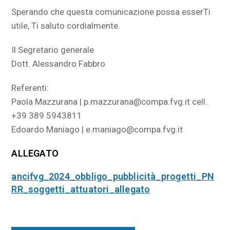
Sperando che questa comunicazione possa esserTi
utile, Ti saluto cordialmente.
Il Segretario generale
Dott. Alessandro Fabbro
Referenti:
Paola Mazzurana | p.mazzurana@compa.fvg.it cell.
+39 389 5943811
Edoardo Maniago | e.maniago@compa.fvg.it
ALLEGATO
ancifvg_2024_obbligo_pubblicità_progetti_PN
RR_soggetti_attuatori_allegato