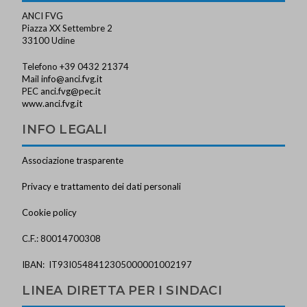
ANCI FVG
Piazza XX Settembre 2
33100 Udine
Telefono +39 0432 21374
Mail
info@anci.fvg.it
PEC
anci.fvg@pec.it
www.anci.fvg.it
INFO LEGALI
Associazione trasparente
Privacy e trattamento dei dati personali
Cookie policy
C.F.: 80014700308
IBAN: IT93I0548412305000001002197
LINEA DIRETTA PER I SINDACI