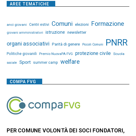
AREE TEMATICHE
Comuni
Formazione
elezioni
anci giovani
Centri estivi
istruzione
newsletter
giovani amministratori
PNRR
organi associativi
Parità di genere
Piccoli Comuni
protezione civile
Politiche giovanili
Premio NuovaPA FVG
Scuola
welfare
Sport
summer camp
sociale
COMPA FVG
PER COMUNE VOLONTÀ DEI SOCI FONDATORI,