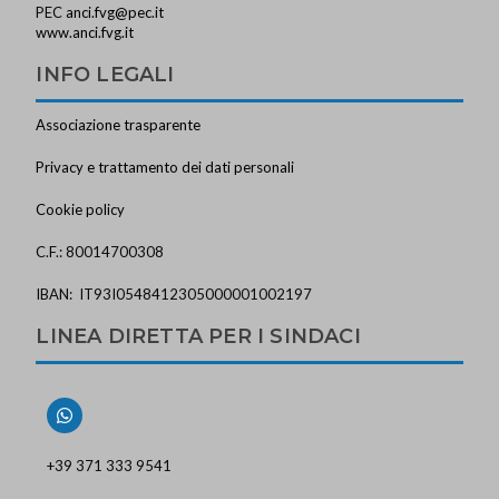
PEC
anci.fvg@pec.it
www.anci.fvg.it
INFO LEGALI
Associazione trasparente
Privacy e trattamento dei dati personali
Cookie policy
C.F.: 80014700308
IBAN: IT93I0548412305000001002197
LINEA DIRETTA PER I SINDACI
+39 371 333 9541