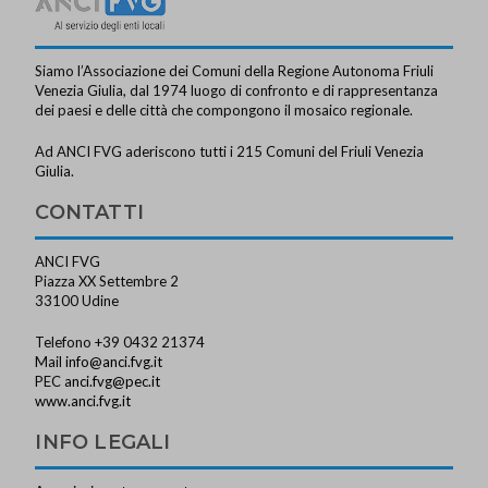
Siamo l’Associazione dei Comuni della Regione Autonoma Friuli
Venezia Giulia, dal 1974 luogo di confronto e di rappresentanza
dei paesi e delle città che compongono il mosaico regionale.
Ad ANCI FVG aderiscono tutti i 215 Comuni del Friuli Venezia
Giulia.
CONTATTI
ANCI FVG
Piazza XX Settembre 2
33100 Udine
Telefono +39 0432 21374
Mail
info@anci.fvg.it
PEC
anci.fvg@pec.it
www.anci.fvg.it
INFO LEGALI