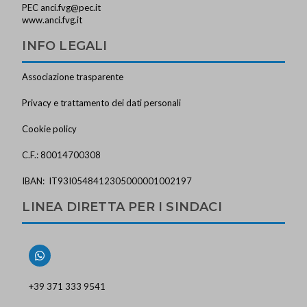
PEC
anci.fvg@pec.it
www.anci.fvg.it
INFO LEGALI
Associazione trasparente
Privacy e trattamento dei dati personali
Cookie policy
C.F.: 80014700308
IBAN: IT93I0548412305000001002197
LINEA DIRETTA PER I SINDACI
+39 371 333 9541