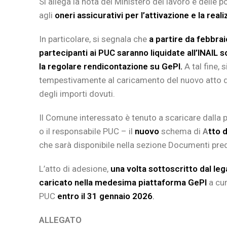
Si allega la nota del Ministero del lavoro e delle 
agli
oneri assicurativi per l’attivazione e la reali
In particolare, si segnala che
a partire da febbra
partecipanti ai PUC saranno liquidate all’INAIL 
la regolare rendicontazione su GePI.
A tal fine, 
tempestivamente al caricamento del nuovo atto di 
degli importi dovuti.
Il Comune interessato è tenuto a scaricare dalla
o il responsabile PUC – il
nuovo
schema di
A
tto 
che sarà disponibile nella sezione Documenti pre
L’atto di adesione,
una volta sottoscritto dal le
caricato nella medesima piattaforma GePI
a cur
PUC
entro il 31 gennaio 2026
.
ALLEGATO