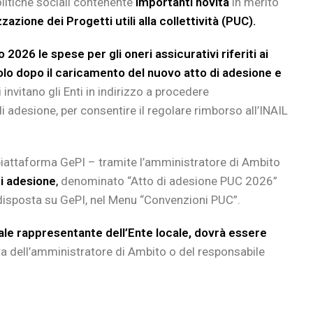
politiche sociali contenente
importanti novità
in merito
zzazione dei Progetti utili alla collettività (PUC).
io 2026
le spese per gli oneri assicurativi riferiti ai
solo dopo il caricamento del nuovo atto di adesione e
si invitano gli Enti in indirizzo a procedere
adesione, per consentire il regolare rimborso all’INAIL
 piattaforma GePI – tramite l’amministratore di Ambito
di adesione
,
denominato “Atto di adesione PUC 2026”
disposta su GePI, nel Menu “Convenzioni PUC”.
gale rappresentante dell’Ente locale, dovrà essere
a dell’amministratore di Ambito o del responsabile