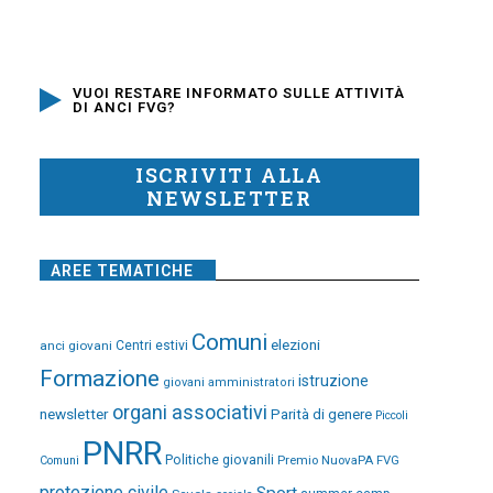
VUOI RESTARE INFORMATO SULLE ATTIVITÀ
DI ANCI FVG?
ISCRIVITI ALLA
NEWSLETTER
AREE TEMATICHE
Comuni
elezioni
anci giovani
Centri estivi
Formazione
istruzione
giovani amministratori
organi associativi
newsletter
Parità di genere
Piccoli
PNRR
Politiche giovanili
Premio NuovaPA FVG
Comuni
protezione civile