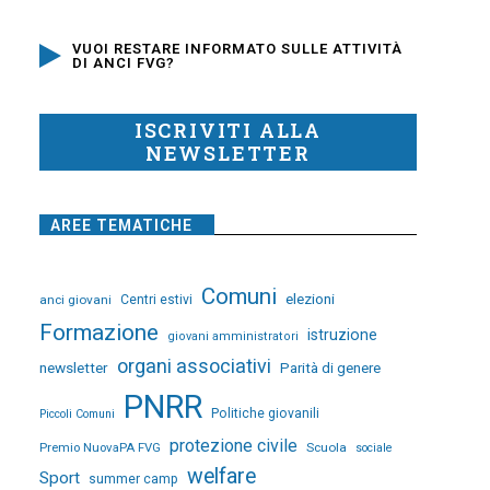
VUOI RESTARE INFORMATO SULLE ATTIVITÀ
DI ANCI FVG?
ISCRIVITI ALLA
NEWSLETTER
AREE TEMATICHE
Comuni
elezioni
anci giovani
Centri estivi
Formazione
istruzione
giovani amministratori
organi associativi
newsletter
Parità di genere
PNRR
Politiche giovanili
Piccoli Comuni
protezione civile
Premio NuovaPA FVG
Scuola
sociale
welfare
Sport
summer camp