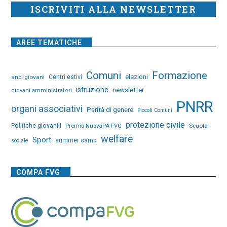
ISCRIVITI ALLA NEWSLETTER
AREE TEMATICHE
Comuni
Formazione
elezioni
anci giovani
Centri estivi
istruzione
newsletter
giovani amministratori
PNRR
organi associativi
Parità di genere
Piccoli Comuni
protezione civile
Politiche giovanili
Premio NuovaPA FVG
Scuola
welfare
Sport
summer camp
sociale
COMPA FVG