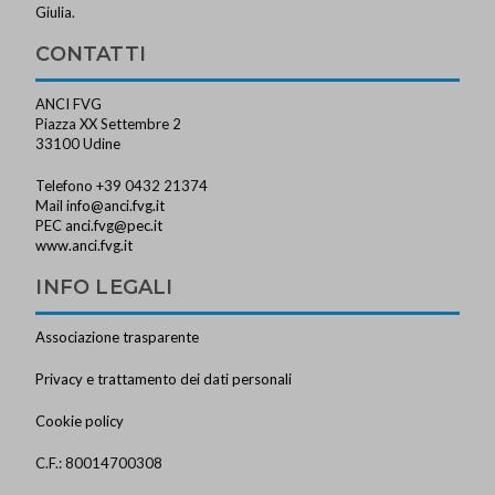
Giulia.
CONTATTI
ANCI FVG
Piazza XX Settembre 2
33100 Udine
Telefono +39 0432 21374
Mail
info@anci.fvg.it
PEC
anci.fvg@pec.it
www.anci.fvg.it
INFO LEGALI
Associazione trasparente
Privacy e trattamento dei dati personali
Cookie policy
C.F.: 80014700308